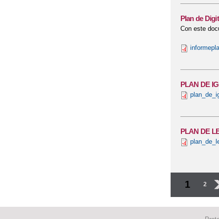
Plan de Digit
Con este docu
informepla
PLAN DE IG
plan_de_i
PLAN DE L
plan_de_l
Página
1
2