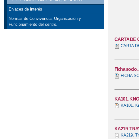
Enlaces de interés
Normas de Convivencia, Organización y
Funcionamiento del centro.
CARTA DE 
CARTA D
Ficha socio
FICHA S
KA101. KN
KA101. Kn
KA219. TR
KA219. Tra