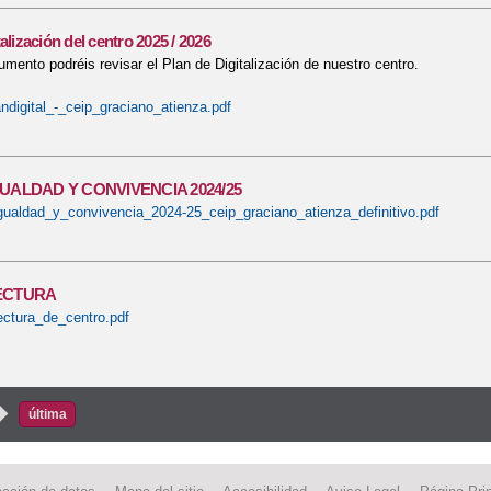
alización del centro 2025 / 2026
mento podréis revisar el Plan de Digitalización de nuestro centro.
ndigital_-_ceip_graciano_atienza.pdf
UALDAD Y CONVIVENCIA 2024/25
gualdad_y_convivencia_2024-25_ceip_graciano_atienza_definitivo.pdf
ECTURA
ectura_de_centro.pdf
s
›
última