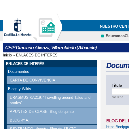
NUESTRO CEN
EducamosC
CEIP Graciano Atienza, Villarrobledo (Albacete)
Inicio
»
ENLACES DE INTERÉS
Se encuentra usted aquí
Docum
ENLACES DE INTERÉS
Documentos
CARTA DE CONVIVENCIA
Título
Blogs y Wikis
contiene
ERASMUS KA219: "Travelling around Tales and
stories"
APUNTES DE CLASE. Blog de quinto
BLOG 4º A.
BLOG DEL 
https://ceipg
SEXTEANDO. Nuestro Blog de SEXTO