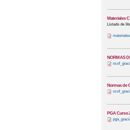
Materiales C
Listado de li
materiales
NORMAS DE
ncof_grac
Normas de C
ncof_grac
PGA Curso 2
pga_graci