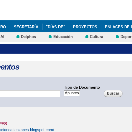
Pasar al
contenido
principal
TRO
SECRETARÍA
"DÍAS DE"
PROYECTOS
ENLACES DE 
LM
Delphos
Educación
Cultura
Depor
entos
Tipo de Documento
PES
racianoatienzapes.blogspot.com/