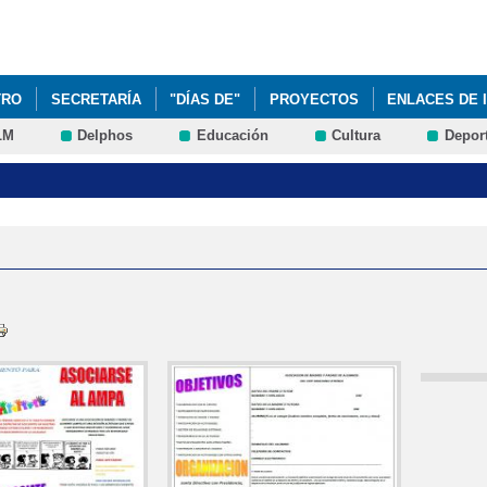
Pasar al
contenido
principal
TRO
SECRETARÍA
"DÍAS DE"
PROYECTOS
ENLACES DE 
LM
Delphos
Educación
Cultura
Depor