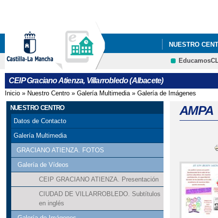
NUESTRO CEN
EducamosC
CEIP Graciano Atienza, Villarrobledo (Albacete)
Inicio
»
Nuestro Centro
»
Galería Multimedia
»
Galería de Imágenes
Se encuentra usted aquí
AMPA
NUESTRO CENTRO
Datos de Contacto
Galería Multimedia
GRACIANO ATIENZA. FOTOS
Galería de Vídeos
CEIP GRACIANO ATIENZA. Presentación
CIUDAD DE VILLARROBLEDO. Subtítulos
en inglés
Galería de Imágenes