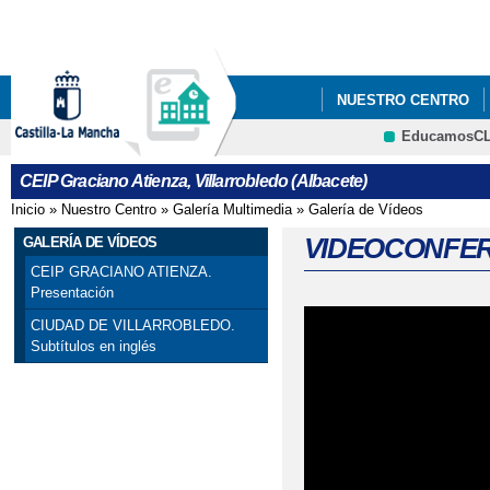
Pa
co
pri
NUESTRO CENTRO
EducamosC
INFÓRMATE
AMPA
CRFP
CEIP Graciano Atienza, Villarrobledo (Albacete)
Inicio
»
Nuestro Centro
»
Galería Multimedia
»
Galería de Vídeos
Se encuentra usted aquí
VIDEOCONFERE
GALERÍA DE VÍDEOS
CEIP GRACIANO ATIENZA.
Presentación
CIUDAD DE VILLARROBLEDO.
Subtítulos en inglés