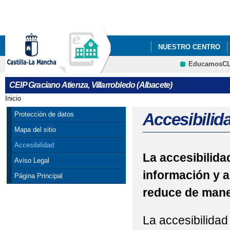
Pa
co
pri
NUESTRO CENTRO
EducamosC
INFÓRMATE
AMPA
CRFP
CEIP Graciano Atienza, Villarrobledo (Albacete)
Inicio
Se encuentra usted aquí
Accesibilid
Protección de datos
Mapa del sitio
Accesibilidad
La accesibilidad
Aviso Legal
información y a
Página Principal
reduce de maner
La accesibilidad 