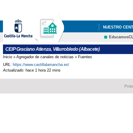
NUESTRO CEN
EducamosC
CEIP Graciano Atienza, Villarrobledo (Albacete)
Inicio
»
Agregador de canales de noticias
»
Fuentes
Se encuentra usted aquí
URL:
https://www.castillalamancha.es/
Actualizado:
hace 1 hora 22 mins
Prot