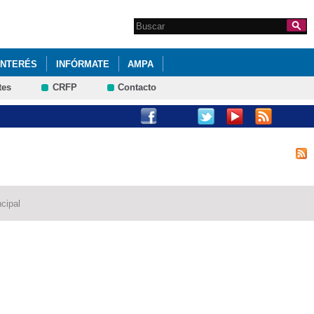
Search this site
Formulario de
búsqueda
INTERÉS
INFÓRMATE
AMPA
tes
CRFP
Contacto
cipal