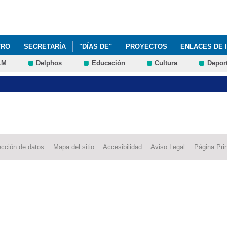
Pasar al
contenido
principal
TRO
SECRETARÍA
"DÍAS DE"
PROYECTOS
ENLACES DE 
LM
Delphos
Educación
Cultura
Depor
ección de datos
Mapa del sitio
Accesibilidad
Aviso Legal
Página Prin