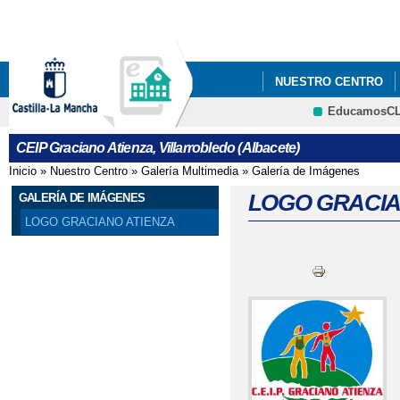
Pa
co
pri
NUESTRO CENTRO
EducamosC
INFÓRMATE
AMPA
CRFP
CEIP Graciano Atienza, Villarrobledo (Albacete)
Inicio
»
Nuestro Centro
»
Galería Multimedia
»
Galería de Imágenes
Se encuentra usted aquí
LOGO GRACI
GALERÍA DE IMÁGENES
LOGO GRACIANO ATIENZA