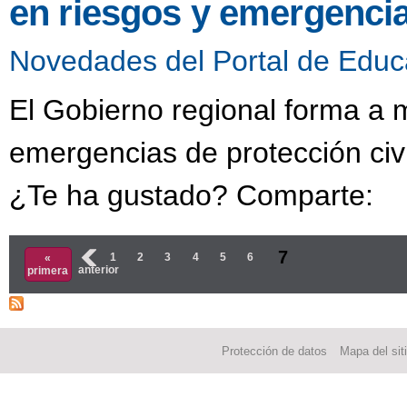
en riesgos y emergencia
Novedades del Portal de Educ
El Gobierno regional forma a 
emergencias de protección civ
¿Te ha gustado? Comparte:
Páginas
7
‹
1
2
3
4
5
6
«
anterior
primera
Protección de datos
Mapa del sit