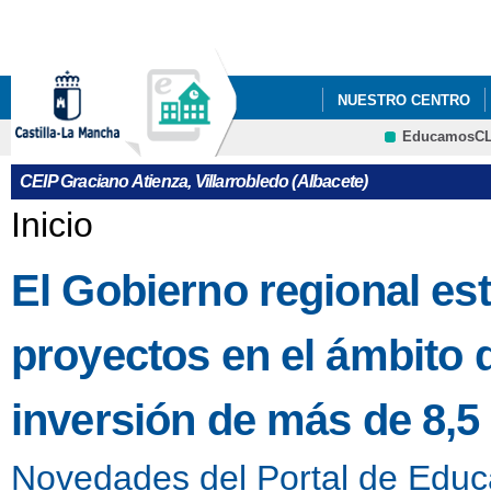
Pa
co
pri
NUESTRO CENTRO
EducamosC
INFÓRMATE
AMPA
CRFP
CEIP Graciano Atienza, Villarrobledo (Albacete)
Se encuentra usted aquí
Inicio
El Gobierno regional es
proyectos en el ámbito
inversión de más de 8,5
Novedades del Portal de Educ