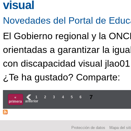
visual
Novedades del Portal de Educ
El Gobierno regional y la ON
orientadas a garantizar la ig
con discapacidad visual jlao0
¿Te ha gustado? Comparte:
Páginas
7
‹
1
2
3
4
5
6
«
anterior
primera
Protección de datos
Mapa del sit