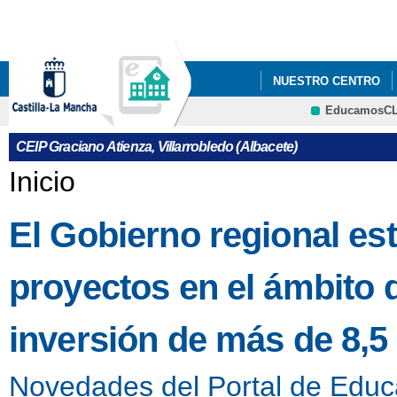
Pa
co
pri
NUESTRO CENTRO
EducamosC
INFÓRMATE
AMPA
CRFP
CEIP Graciano Atienza, Villarrobledo (Albacete)
Se encuentra usted aquí
Inicio
El Gobierno regional es
proyectos en el ámbito
inversión de más de 8,5
Novedades del Portal de Educ